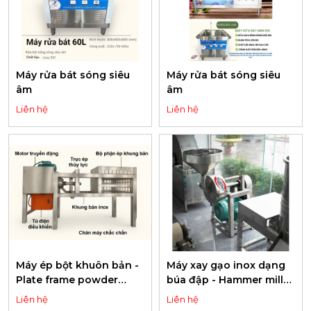
Máy rửa bát sóng siêu
Máy rửa bát sóng siêu
âm
âm
Liên hệ
Liên hệ
Máy ép bột khuôn bản -
Máy xay gạo inox dạng
Plate frame powder
búa đập - Hammer mill
press
without stone
Liên hệ
Liên hệ