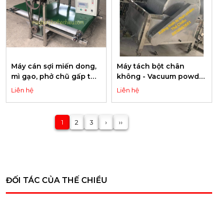
paper)
Máy cán sợi miến dong,
Máy tách bột chân
mì gạo, phở chũ gấp tự
không - Vacuum powder
động - Automatic
separator
Liên hệ
Liên hệ
folding machine for
cellophane noodles, rice
noodles, and pho
1
2
3
›
››
noodles
ĐỐI TÁC CỦA THẾ CHIỀU