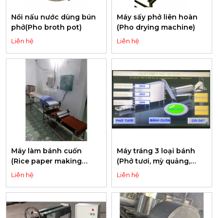
Nồi nấu nước dùng bún
Máy sấy phở liên hoàn
phở(Pho broth pot)
(Pho drying machine)
Liên hệ
Liên hệ
Máy làm bánh cuốn
Máy tráng 3 loại bánh
(Rice paper making
(Phở tươi, mỳ quảng,
machine)
bánh cuốn, bánh ướt) -
Liên hệ
Liên hệ
Machine to coat 3 types
of cakes (Fresh pho,
Quang noodles, rolled
rice paper, wet rice