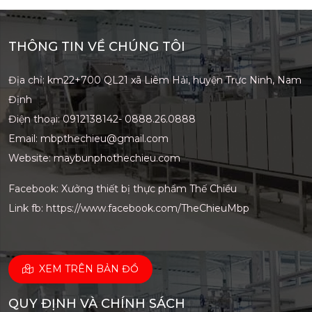
THÔNG TIN VỀ CHÚNG TÔI
Địa chỉ: km22+700 QL21 xã Liêm Hải, huyện Trực Ninh, Nam
Định
Điện thoại: 0912138142- 0888.26.0888
Email: mbpthechieu@gmail.com
Website: maybunphothechieu.com
Facebook: Xưởng thiết bị thực phẩm Thế Chiều
Link fb:
https://www.facebook.com/TheChieuMbp
XEM TRÊN BẢN ĐỒ
QUY ĐỊNH VÀ CHÍNH SÁCH