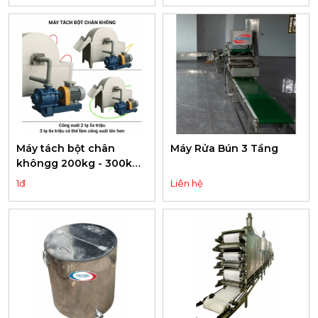
Máy tách bột chân
Máy Rửa Bún 3 Tầng
khôngg 200kg - 300kg -
1000kg
1đ
Liên hệ