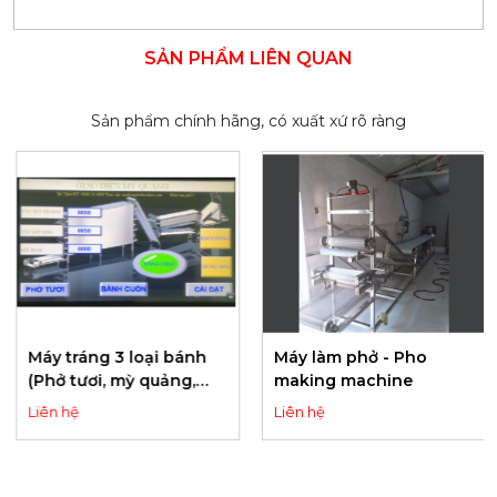
SẢN PHẨM LIÊN QUAN
Sản phẩm chính hãng, có xuất xứ rõ ràng
Máy tráng 3 loại bánh
Máy làm phở - Pho
(Phở tươi, mỳ quảng,
making machine
bánh cuốn, bánh ướt) -
Liên hệ
Liên hệ
Machine to coat 3 types
of cakes (Fresh pho,
Quang noodles, rolled
rice paper, wet rice