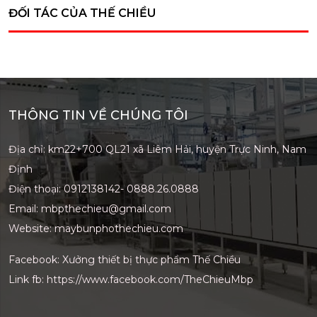
ĐỐI TÁC CỦA THẾ CHIỀU
paper)
THÔNG TIN VỀ CHÚNG TÔI
Địa chỉ: km22+700 QL21 xã Liêm Hải, huyện Trực Ninh, Nam
Định
Điện thoại: 0912138142- 0888.26.0888
Email: mbpthechieu@gmail.com
Website: maybunphothechieu.com
Facebook: Xưởng thiết bị thực phẩm Thế Chiều
Link fb:
https://www.facebook.com/TheChieuMbp