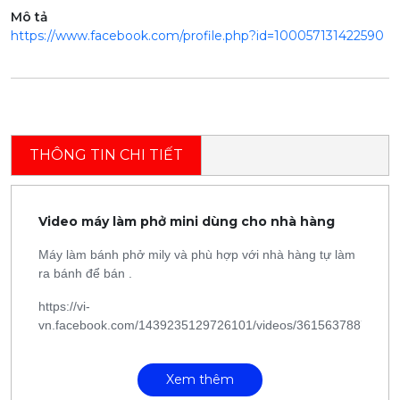
Mô tả
https://www.facebook.com/profile.php?id=100057131422590
THÔNG TIN CHI TIẾT
Video máy làm phở mini dùng cho nhà hàng
Máy làm bánh phở mily và phù hợp với nhà hàng tự làm
ra bánh để bán .
https://vi-
vn.facebook.com/1439235129726101/videos/36156378873722
Xem thêm