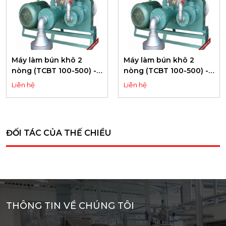
Máy làm bún khô 2
Máy làm bún khô 2
nòng (TCBT 100-500) -
nòng (TCBT 100-500) -
2 barrel dry noodle
2 barrel dry noodle
Liên hệ
Liên hệ
making machine
making machine
ĐỐI TÁC CỦA THẾ CHIỀU
THÔNG TIN VỀ CHÚNG TÔI