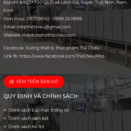
Địa chỉ: km22+700 QL21 xã Liêm Hải, huyện Trực Ninh, Nam
Định
Điện thoại: 0912138142- 0888.26.0888
Email: mbpthechieu@gmail.com
Website: maybunphothechieu.com
Facebook: Xưởng thiết bị thực phẩm Thế Chiều
Link fb:
https://www.facebook.com/TheChieuMbp
XEM TRÊN BẢN ĐỒ
QUY ĐỊNH VÀ CHÍNH SÁCH
Chính sách bảo mật thông tin
Chính sách cam kết
Chính sách hỗ trợ